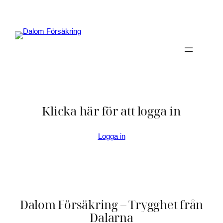
Hoppa
till
innehåll
Klicka här för att logga in
Logga in
Dalom Försäkring – Trygghet från
Dalarna