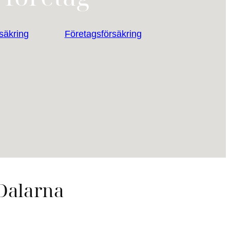
säkring
Företagsförsäkring
 Dalarna