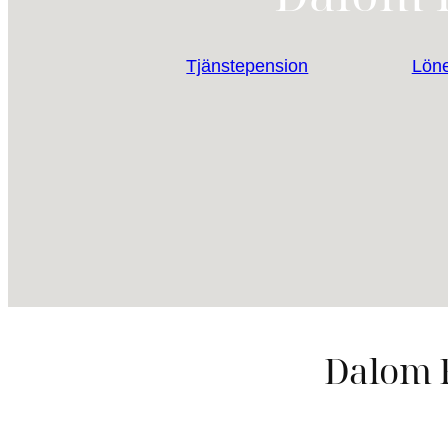
Tjänstepension
Löne
Dalom F