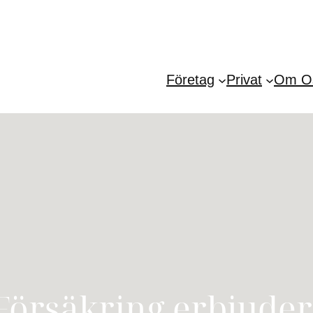
Företag
Privat
Om O
örsäkring erbjuder